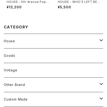
HOUSE - 5th Avenue Popli
HOUSE - WHO'S LEFT BEH
n Jacket
IND? Tee
¥13,200
¥5,500
CATEGORY
House
Tops
Goods
Tanktop
Head Wear
Vintage
S/S Shirts
Pants
Other Brand
L/S Shirts
Tops
Custom Made