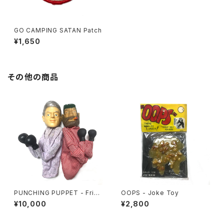
GO CAMPING SATAN Patch
¥1,650
その他の商品
PUNCHING PUPPET - Frien
OOPS - Joke Toy
ds Set
¥10,000
¥2,800