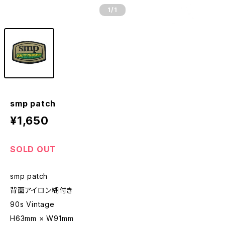
1
/1
smp patch
¥1,650
SOLD OUT
smp patch
背面アイロン糊付き
90s Vintage
H63mm × W91mm