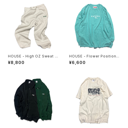
HOUSE - High OZ Sweat P
HOUSE - Flower Position L
ants
ongsleeve. Mint
¥8,800
¥6,600