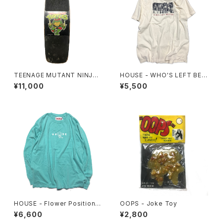
TEENAGE MUTANT NINJA
HOUSE - WHO'S LEFT BEH
TURTLES - Complete Skat
IND? Tee
¥11,000
¥5,500
eboard Deck
HOUSE - Flower Position L
OOPS - Joke Toy
ongsleeve. Mint
¥6,600
¥2,800