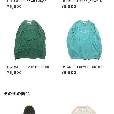
HOUSE - Just 4u Longslee
HOUSE - Psilocybeam Ner
ve Tee
u-Neru Longsleeve Tee
¥6,600
¥8,800
HOUSE - Flower Position L
HOUSE - Flower Position L
ongsleeve. Green
ongsleeve. Mint
¥6,600
¥6,600
その他の商品