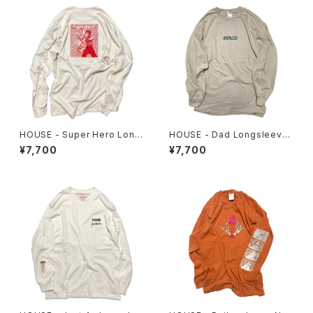
HOUSE - Super Hero Long
HOUSE - Dad Longsleeve
sleeve Tee
Tee
¥7,700
¥7,700