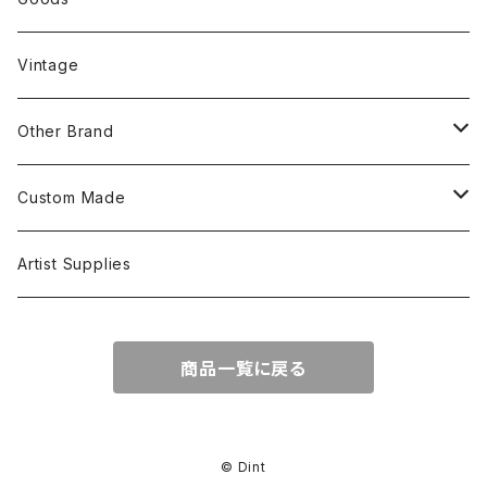
Tanktop
Head Wear
Vintage
S/S Shirts
Pants
Other Brand
L/S Shirts
Tops
Custom Made
Crewneck Sweat
Hoodie
Head Wear
Tops
Artist Supplies
Hoodie
Tanktop
S/S Tee
Accessories
商品一覧に戻る
Jacket
L/S Tee
© Dint