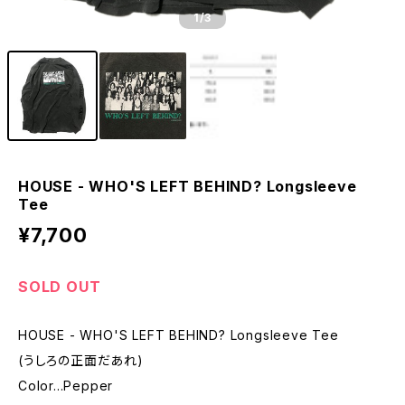
1
/3
HOUSE - WHO'S LEFT BEHIND? Longsleeve
Tee
¥7,700
SOLD OUT
HOUSE - WHO'S LEFT BEHIND? Longsleeve Tee
(うしろの正面だあれ)
Color...Pepper