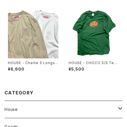
HOUSE - Charlie S Longsle
HOUSE - CHOCO S/S Tee.
eve Tee
Forest Green
¥6,600
¥5,500
CATEGORY
House
Tops
Goods