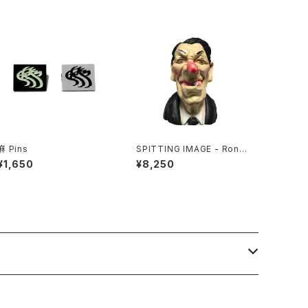
麻 Pins
SPITTING IMAGE - Ronal
d Reagan
¥1,650
¥8,250