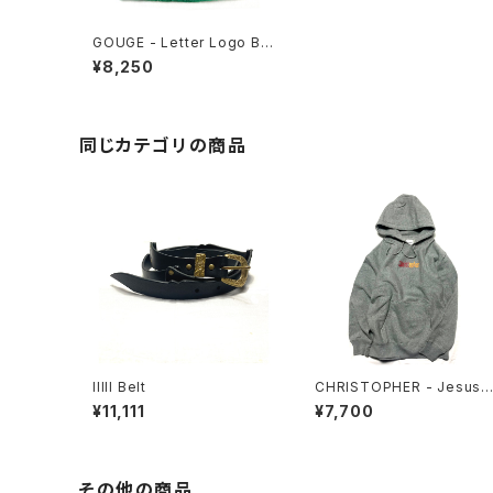
GOUGE - Letter Logo Be
anie
¥8,250
同じカテゴリの商品
lllll Belt
CHRISTOPHER - Jesus 
ffer Hoodie
¥11,111
¥7,700
その他の商品