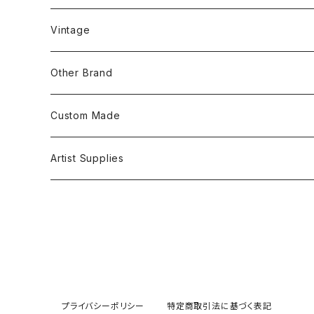
Tanktop
Head Wear
Vintage
S/S Shirts
Pants
Other Brand
L/S Shirts
Tops
Custom Made
Crewneck Sweat
Hoodie
Head Wear
Tops
Artist Supplies
Hoodie
Tanktop
S/S Tee
Accessories
Jacket
L/S Tee
プライバシーポリシー
特定商取引法に基づく表記