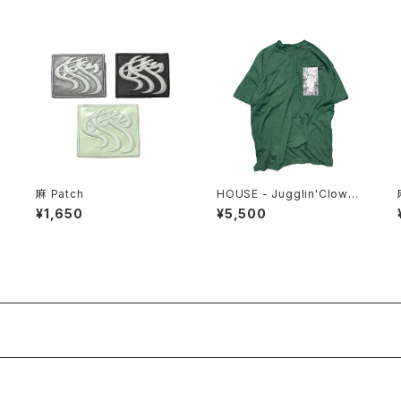
麻 Patch
HOUSE - Jugglin'Clown
Tee
¥1,650
¥5,500