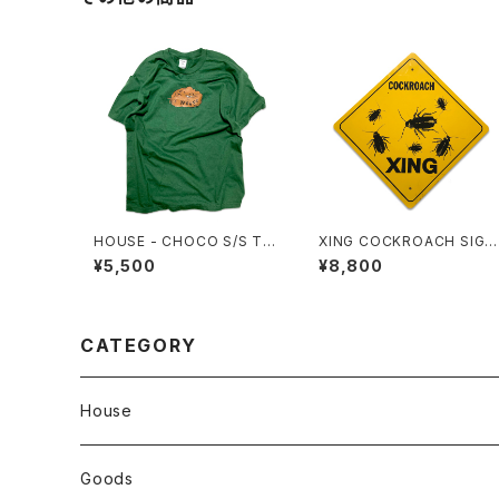
HOUSE - CHOCO S/S Te
XING COCKROACH SIGN
e. Forest Green
BOARD
¥5,500
¥8,800
CATEGORY
House
Tops
Goods